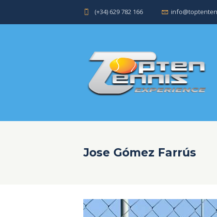
(+34) 629 782 166
info@toptenten
Jose Gómez Farrús