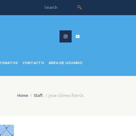
EONATOS
CONTACTO
ÁREA DE USUARIO
Home
Staff.
Jose Gómez Farrús