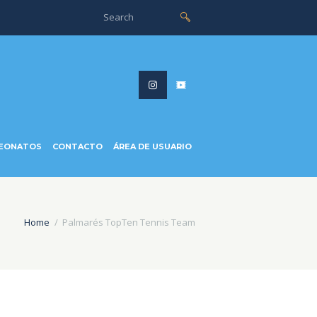
EONATOS
CONTACTO
ÁREA DE USUARIO
Home
Palmarés TopTen Tennis Team