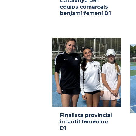
Catalunya per
equips comarcals
benjamí femení D1
Finalista provincial
infantil femenino
D1