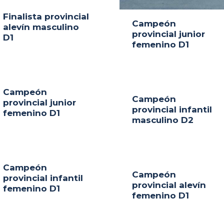
Finalista provincial
Campeón
alevín masculino
provincial junior
D1
femenino D1
Campeón
Campeón
provincial junior
provincial infantil
femenino D1
masculino D2
Campeón
Campeón
provincial infantil
provincial alevín
femenino D1
femenino D1