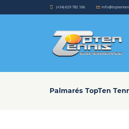
(+34) 629 782 166
info@toptenten
Palmarés TopTen Ten