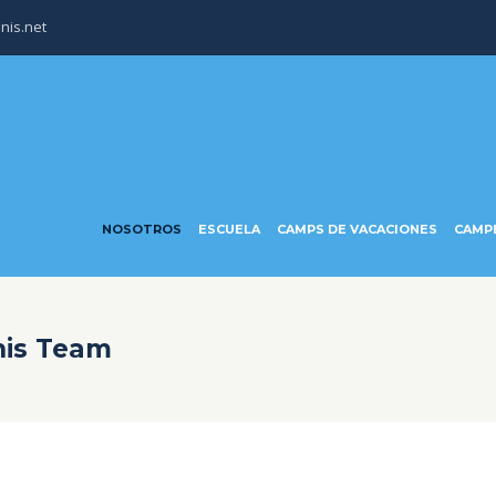
nis.net
NOSOTROS
ESCUELA
CAMPS DE VACACIONES
CAMP
nis Team