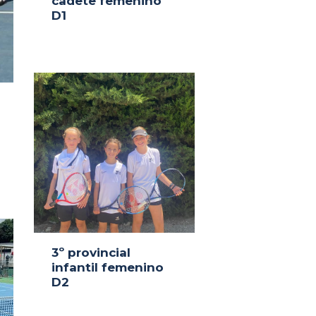
cadete femenino
D1
3º provincial
infantil femenino
D2