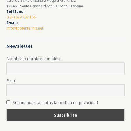
Ctra. de Santa Cristina a Platja d’Aro Km. 2
17246 – Santa Cristina d’Aro – Girona – España
Teléfono:
(+34) 629 782 166
Email:
info@toptentennis.net
Newsletter
Nombre o nombre completo
Email
Si continúas, aceptas la política de privacidad