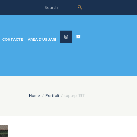
CONTACTE
ÀREA D’USUARI
Home
Portfoli
toptep-137