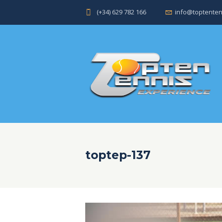
(+34) 629 782 166
info@toptenten
toptep-137