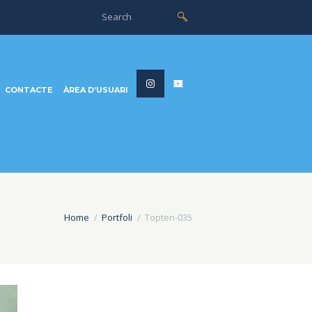
CONTACTE
ÀREA D’USUARI
Home
Portfoli
Topten-035