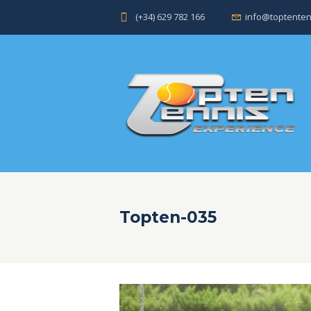
(+34) 629 782 166
info@toptenten
Topten-035